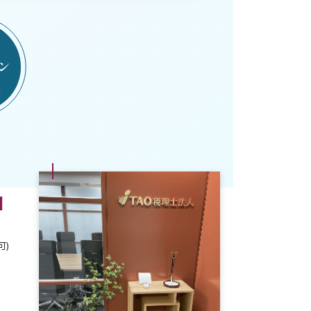
ン
K
1
可)