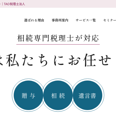
｜TAO税理士法人
選ばれる理由
事務所案内
サービス一覧
セミナ
相続専門税理士が対応
は私たちに
お任せ
贈 与
相 続
遺言書