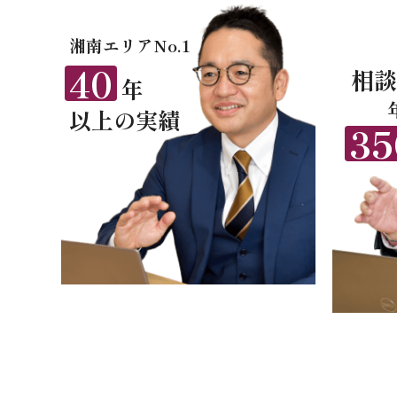
湘南エリアNo.1
40
相談
年
以上の実績
35