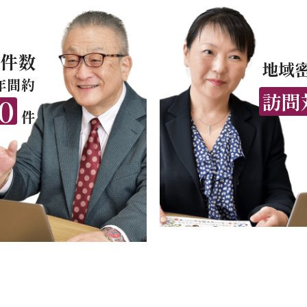
件数
地域
年間約
訪問
0
件