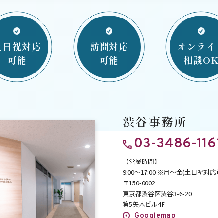
土日祝対応
訪問対応
オンライ
可能
可能
相談O
渋谷事務所
03-3486-116
【営業時間】
9:00～17:00
※月～金(土日祝対応
〒150-0002
東京都渋谷区渋谷3-6-20
第5矢木ビル4F
Googlemap